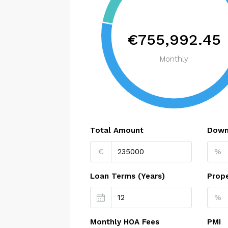
€755,992.45
Monthly
Total Amount
Down
€
%
Loan Terms (Years)
Prop
%
Monthly HOA Fees
PMI