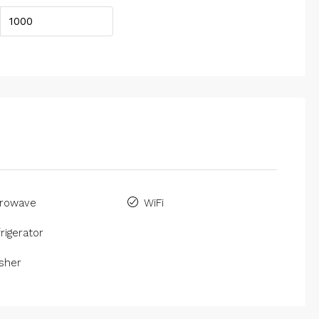
crowave
WiFi
rigerator
sher