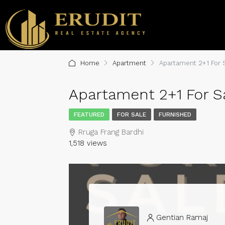
Home
Apartment
Apartament 2+1 For Sa
Apartament 2+1 For Sal
FEATURED
FOR SALE
FURNISHED
Rruga Frang Bardhi
1,518 views
Gentian Ramaj