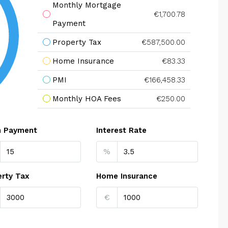
Monthly Mortgage
€1,700.78
Payment
Property Tax
€587,500.00
Home Insurance
€83.33
PMI
€166,458.33
Monthly HOA Fees
€250.00
 Payment
Interest Rate
%
erty Tax
Home Insurance
€