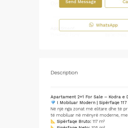
Send Message
Ca
Overview
WhatsApp
Apartment
2
Property Type
Bedrooms
Description
Apartament 2+1 For Sale – Kodra e Di
I Mobiluar Modern | Sipërfaqe 117 
Në një nga zonat më elitare dhe të p
të mobiluar në mënyrë moderne, me h
Sipërfaqe Bruto:
117 m²
Sipërfaqe Neto:
105 m²