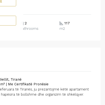
ll
2
117
Bathrooms
m2
ellit, Tiranë
m² | Me Certifikatë Pronësie
referuara të Tiranës, ju prezantojmë këtë apartament
apësira të bollshme dhe organizim të shkëlqyer.