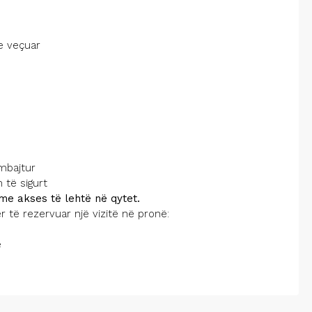
 e veçuar
mbajtur
 të sigurt
me akses të lehtë në qytet.
të rezervuar një vizitë në pronë:
e