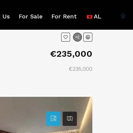
 Us
For Sale
For Rent
AL
€235,000
€235,000