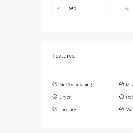
€
%
Features
Air Conditioning
Mi
Dryer
Ref
Laundry
Wa