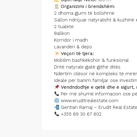
Organizimi i brendshëm:
2 dhoma gjumi të bollshme
Sallon ndriçuar natyralisht & kuzhinë
2 tualete
Ballkon
Korridor i madh
Lavanderi & depo
Veçori të tjera:
Mobilim bashkëkohor & funksional
Dritë natyrale gjatë gjithë ditës
Ndërtim cilësor në kompleks të mirë
Ideale për banim familjar ose investim
Vendndodhje e qetë dhe e sigurt, 
Për më shumë informacion ose për 
www.eruditrealestate.com
Gentian Ramaj – Erudit Real Estat
+355 69 30 67 602