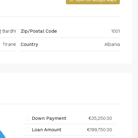
Open on Google Maps
g Bardhi
Zip/Postal Code
1001
Tiranë
Country
Albania
Down Payment
€35,250.00
Loan Amount
€199,750.00