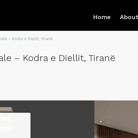
Home
About
le – Kodra e Diellit, Tiranë
e – Kodra e Diellit, Tiranë