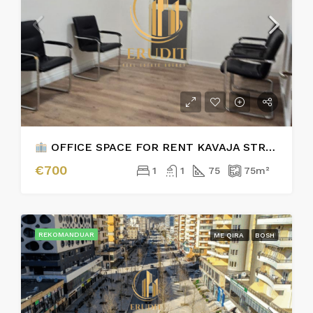
OFFICE SPACE FOR RENT KAVAJA STREET, TIRANA
€700
1
1
75
75
m²
REKOMANDUAR
ME QIRA
BOSH