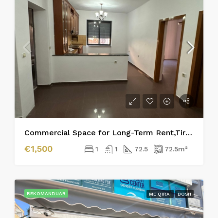
Commercial Space for Long-Term Rent,Tirane
€1,500
1
1
72.5
72.5
m²
REKOMANDUAR
ME QIRA
BOSH