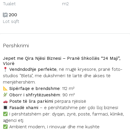
Tualet
m2
200
Lot sqft
Pershkrimi
Jepet me Qira Njësi Biznesi – Pranë Shkollës “24 Maji”,
Vlorë
Vendndodhje perfekte
, në rrugë kryesore, pranë foto-
studios ”Bleta”, me dukshmëri të lartë dhe akses të
menjëhershëm.
Sipërfaqe e brendshme
: 112 m²
Oborr i shfrytëzueshëm
: 90 m²
Poste të lira parkimi
përpara njësisë
Fasadë xhami
– e përshtatshme për çdo lloj biznesi
I përshtatshëm për: dyqan, zyrë, poste, farmaci, klinikë,
agjenci etj.
Ambient modern, i rinovuar dhe me kushte