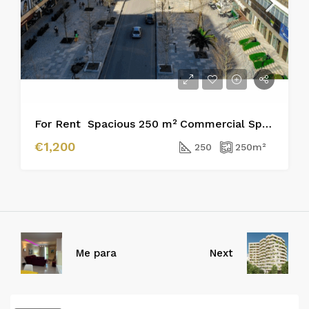
For Rent Spacious 250 m² Commercial Space Near the Main Boulevard, Vlora
€1,200
250
250
m²
Me para
Next