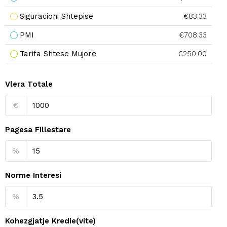
Siguracioni Shtepise
€83.33
PMI
€708.33
Tarifa Shtese Mujore
€250.00
Vlera Totale
€
Pagesa Fillestare
%
Norme Interesi
%
Kohezgjatje Kredie(vite)