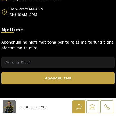
Hen-Pre:9AM-6PM
Sht:10AM-4PM
Njoftime
Abonohuni ne njoftimet tona per te rejat me te fundit dhe
ofertat me te mira.
Abonohu tani
Gentian Ramaj
© Dizejnuar dhe zhvilluar nga
Webstudio Albania