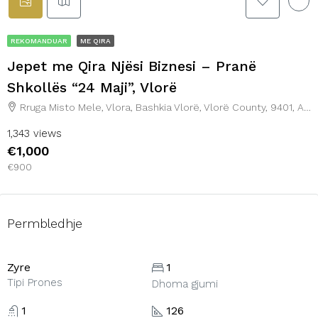
REKOMANDUAR
ME QIRA
Jepet me Qira Njësi Biznesi – Pranë
Shkollës “24 Maji”, Vlorë
Rruga Misto Mele, Vlora, Bashkia Vlorë, Vlorë County, 9401, Albania
1,343 views
€1,000
€900
Permbledhje
Zyre
1
Tipi Prones
Dhoma gjumi
1
126