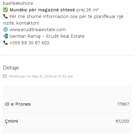
bashkëkohore
Mundësi për magazinë shtesë
prej 26 m²
Për më shumë informacion ose për të planifikuar një
vizitë, kontaktoni:
www.eruditrealestate.com
Gentian Ramaj – Erudit Real Estate
+355 69 30 67 602
Detaje
Perditsuar ne Maj 15, 2025 at 10:42 pm
ID e Prones
17867
Çmimi
€1,000