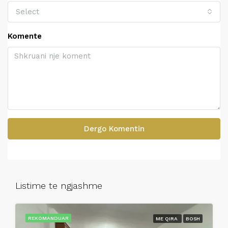
Select
Komente
Dergo Komentin
Listime te ngjashme
REKOMANDUAR
ME QIRA
BOSH