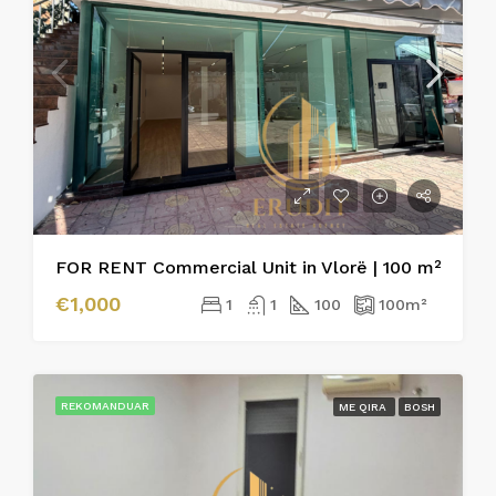
FOR RENT Commercial Unit in Vlorë | 100 m²
€1,000
1
1
100
100
m²
REKOMANDUAR
ME QIRA
BOSH