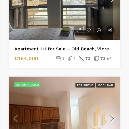
Apartment 1+1 for Sale – Old Beach, Vlore
€164,000
1
1
73
73
m²
REKOMANDUAR
PËR SHITJE
MOBILUAR