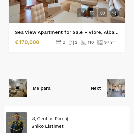
Sea View Apartment for Sale – Vlore, Albania
€170,000
2
2
110
97
m²
Me para
Next
Gentian Ramaj
Shiko Listimet