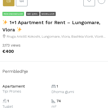
REKOMANDUAR
ME QIRA
MOBILUAR
1+1 Apartment for Rent – Lungomare,
Vlora
Rruga Aristill Kokoshi, Lungomare, Vlora, Bashkia Vlorë, Vlorë County, 9401, Albania
3,173 views
€400
Permbledhje
Apartament
1
Tipi Prones
Dhoma gjumi
1
74
Tualet
m²