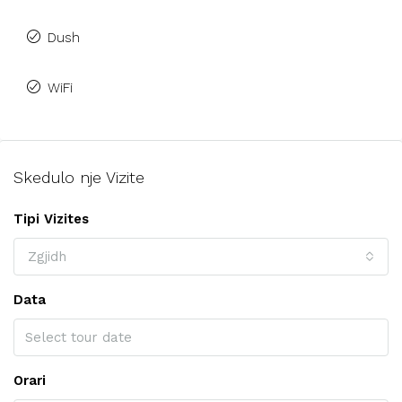
Dush
WiFi
Skedulo nje Vizite
Tipi Vizites
Zgjidh
Data
Orari