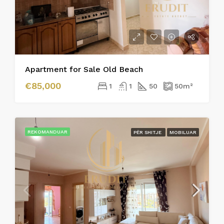
Apartment for Sale Old Beach
€85,000
1
1
50
50
m²
REKOMANDUAR
PËR SHITJE
MOBILUAR