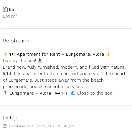
65
Lot m²
Pershkrimi
1+1 Apartment for Rent – Lungomare, Vlora
Live by the sea! 🏝
Brand new, fully furnished, modern, and filled with natural
light, this apartment offers comfort and style in the heart
of Lungomare. Just steps away from the beach,
promenade, and all essential services.
Lungomare – Vlora
| 🛏 1+1 |
Close to the sea
Detaje
Perditsuar ne Gusht 15, 2025 at 3:45 pm