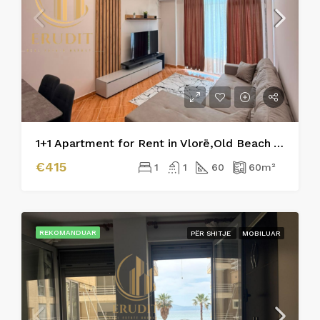
1+1 Apartment for Rent in Vlorë,Old Beach Area
€415
1
1
60
60
m²
REKOMANDUAR
PËR SHITJE
MOBILUAR