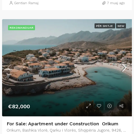
Gentian Ramaj
7 muaj ago
PËR SHITJE
NEW
REKOMANDUAR
€82,000
For Sale: Apartment under Construction Orikum
Orikum, Bashkia Vlorë, Qarku i Vlorës, Shqipëria Jugore, 9426, Shqipëria