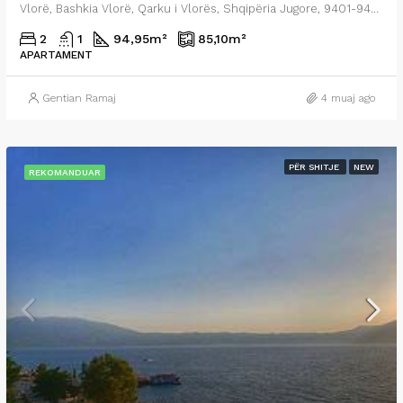
Vlorë, Bashkia Vlorë, Qarku i Vlorës, Shqipëria Jugore, 9401-9403, Shqipëria
2
1
94,95
m²
85,10
m²
APARTAMENT
Gentian Ramaj
4 muaj ago
PËR SHITJE
NEW
REKOMANDUAR