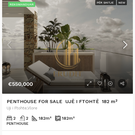
PËR SHITJE
NEW
REKOMANDUAR
€550,000
PENTHOUSE FOR SALE UJË I FTOHTË 182 m²
Uji i Ftohte,Vlore
2
2
182
m²
182
m²
PENTHOUSE