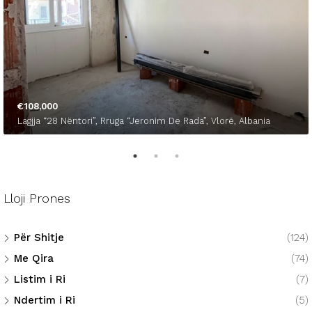
€108,000
Lagjja “28 Nëntori”, Rruga “Jeronim De Rada”, Vlorë, Albania
Lloji Prones
Për Shitje
(124)
Me Qira
(74)
Listim i Ri
(7)
Ndertim i Ri
(5)