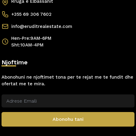
Rruga e Elbassanit
+355 69 306 7602
info@eruditrealestate.com
Hen-Pre:9AM-6PM
Sht:10AM-4PM
Njoftime
Abonohuni ne njoftimet tona per te rejat me te fundit dhe
ofertat me te mira.
Abonohu tani