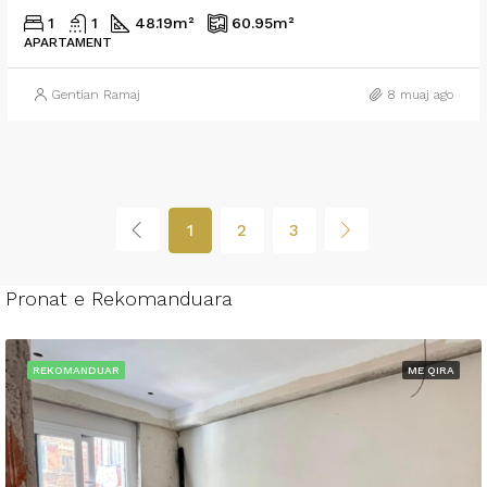
1
1
48.19
m²
60.95
m²
APARTAMENT
Gentian Ramaj
8 muaj ago
1
2
3
Pronat e Rekomanduara
REKOMANDUAR
ME QIRA