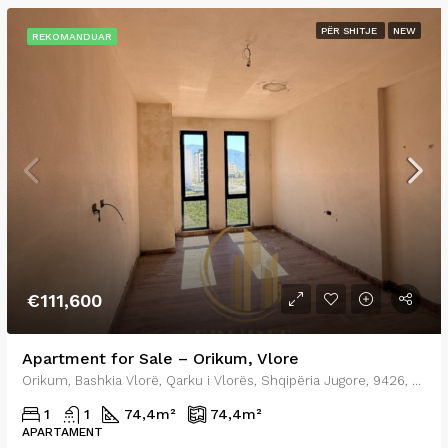
PËR SHITJE
NEW
REKOMANDUAR
€111,600
Apartment for Sale – Orikum, Vlore
Orikum, Bashkia Vlorë, Qarku i Vlorës, Shqipëria Jugore, 9426, Shqipëria
1
1
74,4
m²
74,4
m²
APARTAMENT