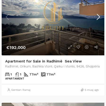
€192,000
Apartment for Sale in Radhimë Sea View
Radhimë, Orikum, Bashkia Vlorë, Qarku i Vlorës, 9426, Shqipëria
1
1
77
m²
77
m²
APARTAMENT
Gentian Ramaj
5 muaj ago