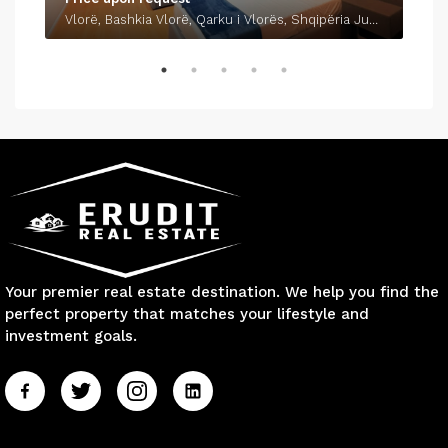
Vlorë, Bashkia Vlorë, Qarku i Vlorës, Shqipëria Jugore, 9401-9403, Shqipëria
Your premier real estate destination. We help you find the
perfect property that matches your lifestyle and
investment goals.