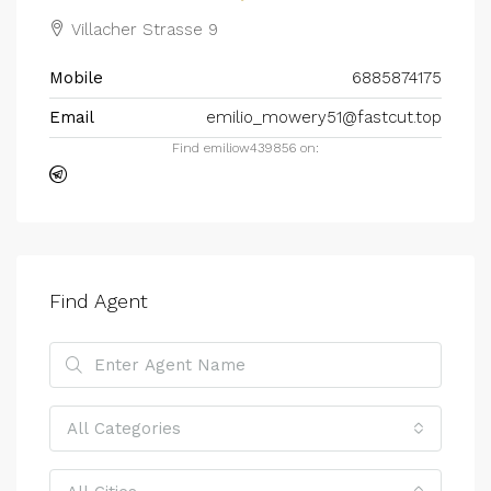
Villacher Strasse 9
Mobile
6885874175
Email
emilio_mowery51@fastcut.top
Find emiliow439856 on:
Find Agent
All Categories