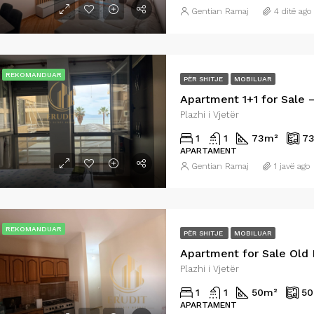
Gentian Ramaj
4 ditë ago
REKOMANDUAR
PËR SHITJE
MOBILUAR
Apartment 1+1 for Sale 
Plazhi i Vjetër
1
1
73
m²
7
APARTAMENT
Gentian Ramaj
1 javë ago
REKOMANDUAR
PËR SHITJE
MOBILUAR
Apartment for Sale Old
Plazhi i Vjetër
1
1
50
m²
50
APARTAMENT