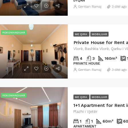
DYQAN
Gentian Ramaj
3 ditë ago
€415
Vlorë, Bashkia Vlorë, Qarku i Vlorës, Shqipëria Jugore, 9401-9403, Shqipëria
Plazhi i Vjetër
REKOMANDUAR
ME QIRA
MOBILUAR
4
3
160
m²
PRIVATE HOUSE
Gentian Ramaj
3 ditë ago
REKOMANDUAR
ME QIRA
MOBILUAR
Plazhi i Vjetër
1
1
60
m²
6
APARTAMENT