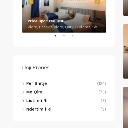
Price upon request
€700
Vlorë, Bashkia Vlorë, Qarku i Vlorës, Shqipëria Jugore, 9401-9403, Shqipëria
Lloji Prones
Për Shitje
(124)
Me Qira
(73)
Listim i Ri
(7)
Ndertim i Ri
(5)