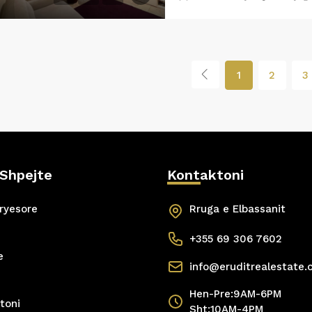
1
2
3
 Shpejte
Kontaktoni
ryesore
Rruga e Elbassanit
+355 69 306 7602
e
info@eruditrealestate
Hen-Pre:9AM-6PM
toni
Sht:10AM-4PM