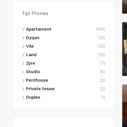
Tipi Prones
Apartament
(150)
Dyqan
(12)
Vile
(12)
Land
(10)
Zyre
(7)
Studio
(6)
Penthouse
(3)
Private house
(2)
Duplex
(1)