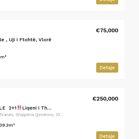
€75,000
 , Uji i Ftohtë, Vlorë
0
m²
Detaje
€250,000
LE 2+1
Liqeni i Thatë,Tiranë
Tiranë, Bashkia Tiranë, Qarku i Tiranës, Shqipëria Qendrore, 1001-1028, Shqipëria
09.3
m²
Detaje