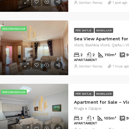
Gentian Ramaj
1 javë ago
REKOMANDUAR
PËR SHITJE
MOBILUAR
Sea View Apartment for 
2
2
110
m²
9
APARTAMENT
Gentian Ramaj
1 muaj ago
REKOMANDUAR
PËR SHITJE
MOBILUAR
Rruga e Cipajve
2
1
105
m²
9
APARTAMENT