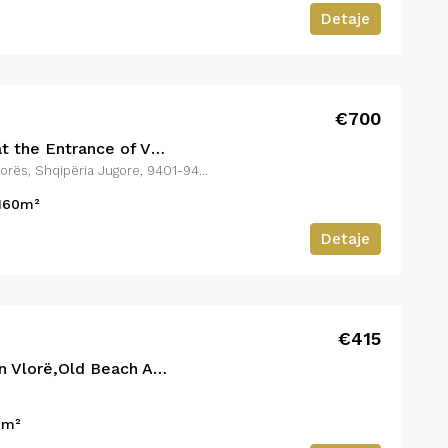
Detaje
Price upon request
€700
Vlorë, Bashkia Vlorë, Qarku i Vlorës, Shqipëria Jugore, 9401-9403, Shqipëria
€700
Private House for Rent at the Entrance of Vlorë
Vlorë, Bashkia Vlorë, Qarku i Vlorës, Shqipëria Jugore, 9401-9403, Shqipëria
160
m²
Detaje
€415
1+1 Apartment for Rent in Vlorë,Old Beach Area
0
m²