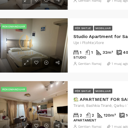
Gentian Ramaj
1 muaj ago
REKOMANDUAR
PËR SHITJE
MOBILUAR
Studio Apartment for Sale
Uje i Ftohte,Vlore
1
1
32
m²
4
STUDIO
Gentian Ramaj
1 muaj ago
REKOMANDUAR
PËR SHITJE
MOBILUAR
APARTMENT FOR SA
2
2
120
m²
1
APARTAMENT
Gentian Ramaj
1 muaj ago