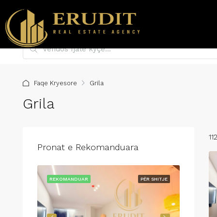
Faqe Kryesore
Grila
Grila
11
Pronat e Rekomanduara
ME QIRA
REKOMANDUAR
PËR SHITJE
REKOMAN