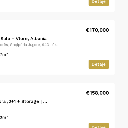
Detaje
€170,000
Sale – Vlore, Albania
Vlorë, Bashkia Vlorë, Qarku i Vlorës, Shqipëria Jugore, 9401-9403, Shqipëria
7
m²
Detaje
€158,000
Apartment for Sale – Vlora ,2+1 + Storage | Title Deed
3
m²
Detaje