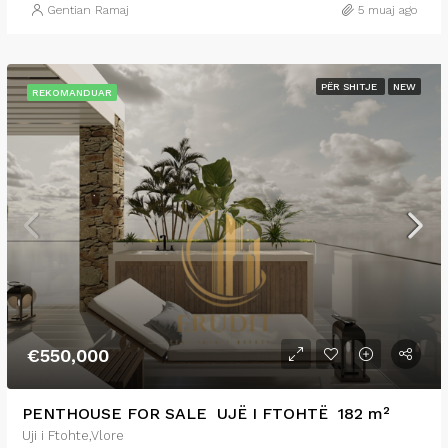
Gentian Ramaj
5 muaj ago
PËR SHITJE
NEW
REKOMANDUAR
€550,000
PENTHOUSE FOR SALE UJË I FTOHTË 182 m²
Uji i Ftohte,Vlore