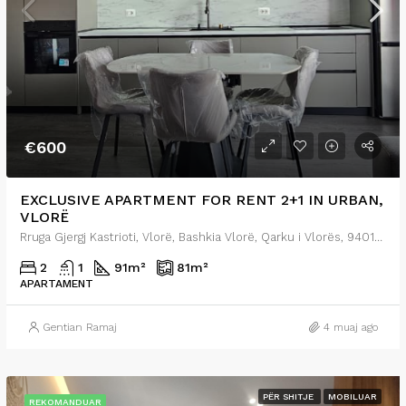
€600
EXCLUSIVE APARTMENT FOR RENT 2+1 IN URBAN,
VLORË
Rruga Gjergj Kastrioti, Vlorë, Bashkia Vlorë, Qarku i Vlorës, 9401, Shqipëria
2
1
91
m²
81
m²
APARTAMENT
Gentian Ramaj
4 muaj ago
PËR SHITJE
MOBILUAR
REKOMANDUAR