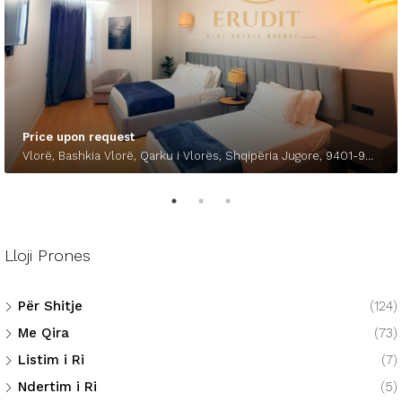
Price upon request
Vlorë, Bashkia Vlorë, Qarku i Vlorës, Shqipëria Jugore, 9401-9403, Shqipëria
Lloji Prones
Për Shitje
(124)
Me Qira
(73)
Listim i Ri
(7)
Ndertim i Ri
(5)