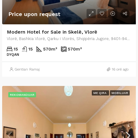
Price upon request
Modern Hotel for Sale in Skelë, Vlorë
Vlorë, Bashkia Vlorë, Qarku i Vlorës, Shqipëria Jugore, 9401-9403, Shqipëria
15
15
570
m²
570
m²
DYQAN
Gentian Ramaj
16 orë ago
ME QIRA
MOBILUAR
REKOMANDUAR