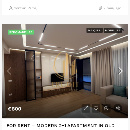
Gentian Ramaj
2 muaj ago
ME QIRA
MOBILUAR
REKOMANDUAR
€800
FOR RENT – MODERN 2+1 APARTMENT IN OLD