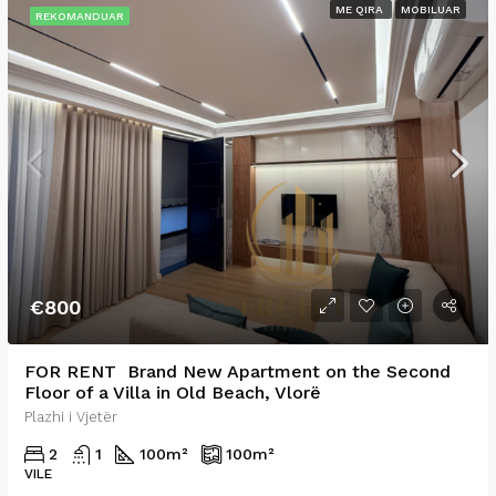
ME QIRA
MOBILUAR
REKOMANDUAR
€800
FOR RENT Brand New Apartment on the Second
Floor of a Villa in Old Beach, Vlorë
Plazhi i Vjetër
2
1
100
m²
100
m²
VILE