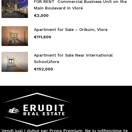
FOR RENT Commercial Business Unit on the
Main Boulevard in Vlorë
€2,000
Apartment for Sale – Orikum, Vlore
€111,600
Apartment for Sale Near International
School,Vlore
€152,000
Vendi juaj i duhur per Prona Premium. Ne ju ndihmojme te