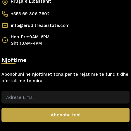
Rruga e Elbassanit
+355 69 306 7602
info@eruditrealestate.com
Hen-Pre:9AM-6PM
Sht:10AM-4PM
Njoftime
Abonohuni ne njoftimet tona per te rejat me te fundit dhe
ofertat me te mira.
Abonohu tani