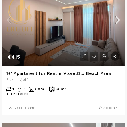
€415
1+1 Apartment for Rent in Vlorë,Old Beach Area
Plazhi i Vjetër
1
1
60
m²
60
m²
APARTAMENT
Gentian Ramaj
2 ditë ago