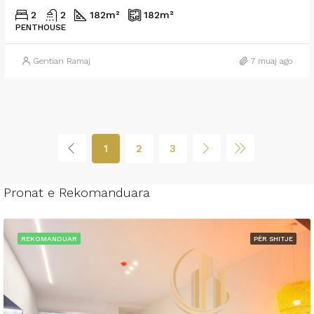
2
2
182
m²
182
m²
PENTHOUSE
Gentian Ramaj
7 muaj ago
1
2
3
Pronat e Rekomanduara
REKOMANDUAR
PËR SHITJE