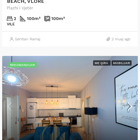
BEACH, VLORË
Plazhi i Vjetër
2
100
m²
100
m²
VILE
Gentian Ramaj
2 muaj ago
ME QIRA
MOBILUAR
REKOMANDUAR