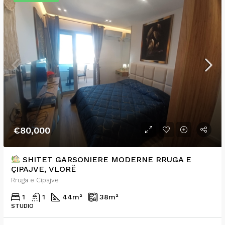
€80,000
SHITET GARSONIERE MODERNE RRUGA E
ÇIPAJVE, VLORË
Rruga e Cipajve
1
1
44
m²
38
m²
STUDIO