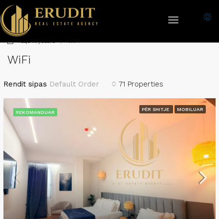
Faqe Kryesore
WiFi
WiFi
Rendit sipas
Default Order
71 Properties
PËR SHITJE
MOBILUAR
REKOMANDUAR