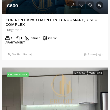
€600
FOR RENT APARTMENT IN LUNGOMARE, OSLO
COMPLEX
Lungomare
1
1
68
m²
68
m²
APARTAMENT
Gentian Ramaj
4 muaj ago
ME QIRA
MOBILUAR
REKOMANDUAR