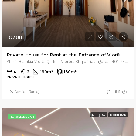
€700
Private House for Rent at the Entrance of Vlorë
Vlorë, Bashkia Vlorë, Qarku i Vlorës, Shqipëria Jugore, 9401-9403, Shqipëria
4
3
160
m²
160
m²
PRIVATE HOUSE
Gentian Ramaj
1 ditë ago
ME QIRA
MOBILUAR
REKOMANDUAR